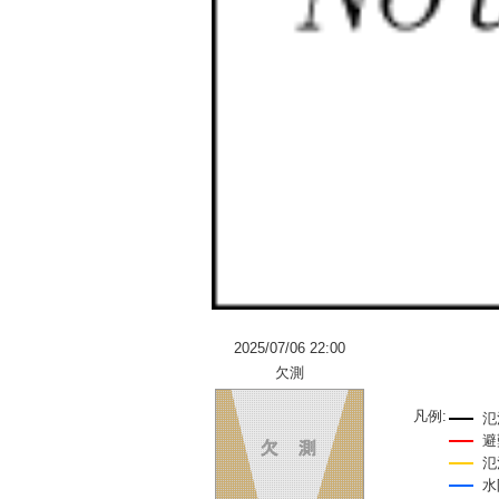
2025/07/06 22:00
欠測
凡例:
氾
避
氾
水