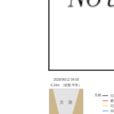
2026/06/12 04:00
0.24m （状態:平常）
凡例:
氾
避
氾
水