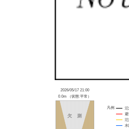
2026/05/17 21:00
0.0m （状態:平常）
凡例:
氾
避
氾
水