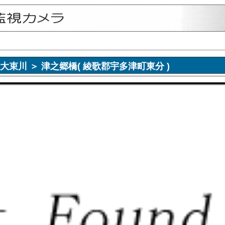
視画像 大束川 ＞ 津之郷橋( 綾歌郡宇多津町東分 )