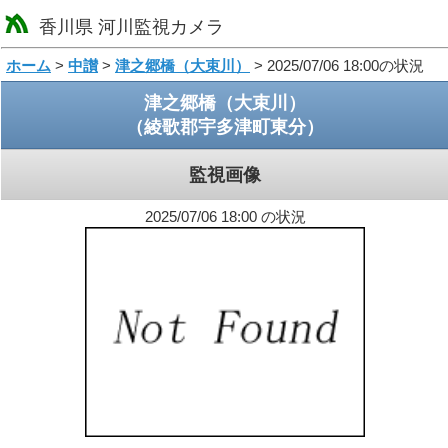
香川県 河川監視カメラ
loading
ホーム
>
中讃
>
津之郷橋（大束川）
> 2025/07/06 18:00の状況
津之郷橋（大束川）
（綾歌郡宇多津町東分）
監視画像
2025/07/06 18:00 の状況