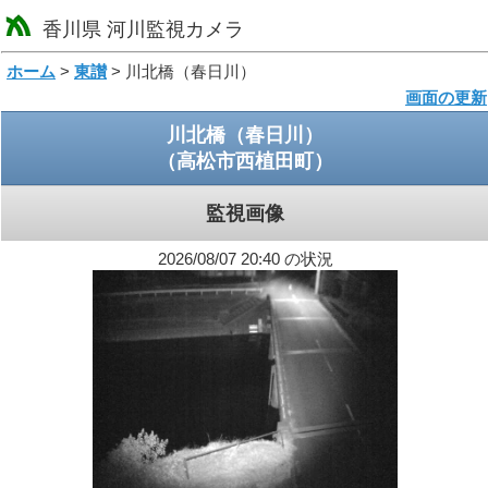
香川県 河川監視カメラ
loading
ホーム
>
東讃
> 川北橋（春日川）
画面の更新
川北橋（春日川）
（高松市西植田町）
監視画像
2026/08/07 20:40 の状況